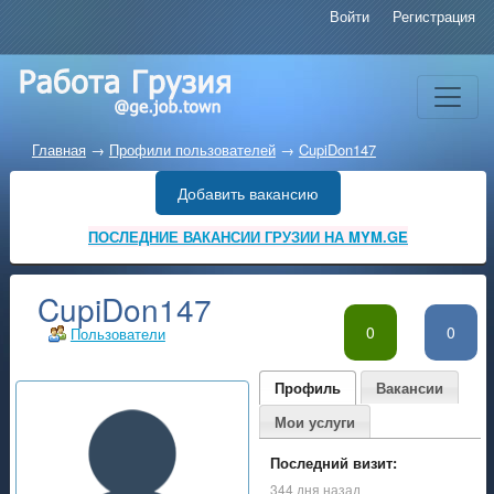
Войти
Регистрация
Главная
→
Профили пользователей
→
CupiDon147
Добавить вакансию
ПОСЛЕДНИЕ ВАКАНСИИ ГРУЗИИ НА MYM.GE
CupiDon147
0
0
Пользователи
Профиль
Вакансии
Мои услуги
Последний визит:
344 дня назад