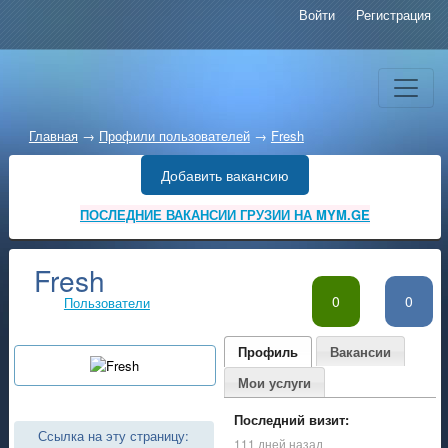
Войти
Регистрация
Главная
→
Профили пользователей
→
Fresh
Добавить вакансию
ПОСЛЕДНИЕ ВАКАНСИИ ГРУЗИИ НА MYM.GE
Fresh
0
0
Пользователи
Профиль
Вакансии
Мои услуги
Последний визит:
Ссылка на эту страницу:
111 дней назад