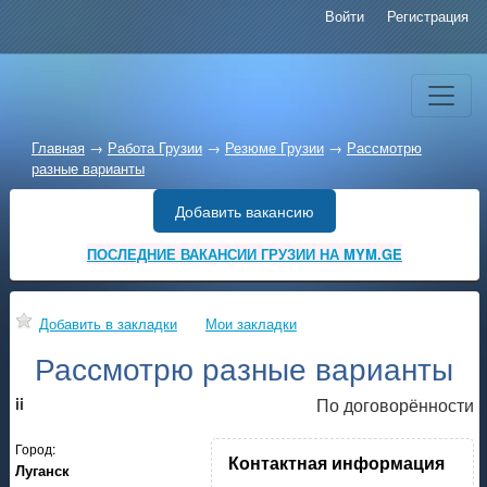
Войти
Регистрация
Главная
→
Работа Грузии
→
Резюме Грузии
→
Рассмотрю
разные варианты
Добавить вакансию
ПОСЛЕДНИЕ ВАКАНСИИ ГРУЗИИ НА MYM.GE
Добавить в закладки
Мои закладки
Рассмотрю разные варианты
ii
По договорённости
Город:
Контактная информация
Луганск