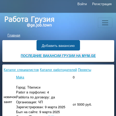
Войти
Регистрация
Главная
Добавить вакансию
ПОСЛЕДНИЕ ВАКАНСИИ ГРУЗИИ НА MYM.GE
Каталог специалистов
Каталог работодателей
Проекты
Maks
0
Город: Тбилиси
Работ в порфолио: 4
новичок
Раббота по договору: да
занят
Организация: ЧП
от 5000 руб.
Зарегистрирован: 9 марта 2025
Был на сайте: 9 марта 2025